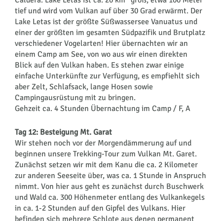
Caldera. Lake Letas ist ca. 20 km² groß, etwa 100 Meter
tief und wird vom Vulkan auf über 30 Grad erwärmt. Der
Lake Letas ist der größte Süßwassersee Vanuatus und
einer der größten im gesamten Südpazifik und Brutplatz
verschiedener Vogelarten! Hier übernachten wir an
einem Camp am See, von wo aus wir einen direkten
Blick auf den Vulkan haben. Es stehen zwar einige
einfache Unterkünfte zur Verfügung, es empfiehlt sich
aber Zelt, Schlafsack, lange Hosen sowie
Campingausrüstung mit zu bringen.
Gehzeit ca. 4 Stunden Übernachtung im Camp / F, A
Tag 12: Besteigung Mt. Garat
Wir stehen noch vor der Morgendämmerung auf und
beginnen unsere Trekking-Tour zum Vulkan Mt. Garet.
Zunächst setzen wir mit dem Kanu die ca. 2 Kilometer
zur anderen Seeseite über, was ca. 1 Stunde in Anspruch
nimmt. Von hier aus geht es zunächst durch Buschwerk
und Wald ca. 300 Höhenmeter entlang des Vulkankegels
in ca. 1-2 Stunden auf den Gipfel des Vulkans. Hier
befinden sich mehrere Schlote aus denen permanent