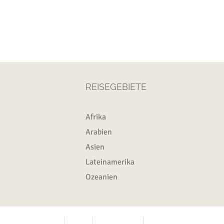
REISEGEBIETE
Afrika
Arabien
Asien
Lateinamerika
Ozeanien