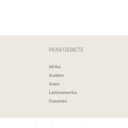
REISEGEBIETE
Afrika
Arabien
Asien
Lateinamerika
Ozeanien