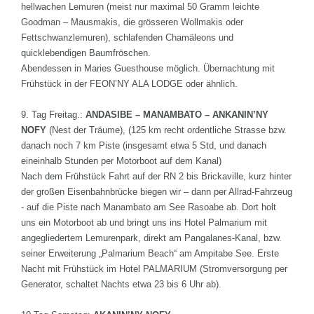
hellwachen Lemuren (meist nur maximal 50 Gramm leichte
Goodman – Mausmakis, die grösseren Wollmakis oder
Fettschwanzlemuren), schlafenden Chamäleons und
quicklebendigen Baumfröschen.
Abendessen in Maries Guesthouse möglich. Übernachtung mit
Frühstück in der FEON’NY ALA LODGE oder ähnlich.
9. Tag Freitag.:
ANDASIBE – MANAMBATO – ANKANIN’NY
NOFY
(Nest der Träume), (125 km recht ordentliche Strasse bzw.
danach noch 7 km Piste (insgesamt etwa 5 Std, und danach
eineinhalb Stunden per Motorboot auf dem Kanal)
Nach dem Frühstück Fahrt auf der RN 2 bis Brickaville, kurz hinter
der großen Eisenbahnbrücke biegen wir – dann per Allrad-Fahrzeug
- auf die Piste nach Manambato am See Rasoabe ab. Dort holt
uns ein Motorboot ab und bringt uns ins Hotel Palmarium mit
angegliedertem Lemurenpark, direkt am Pangalanes-Kanal, bzw.
seiner Erweiterung „Palmarium Beach“ am Ampitabe See. Erste
Nacht mit Frühstück im Hotel PALMARIUM (Stromversorgung per
Generator, schaltet Nachts etwa 23 bis 6 Uhr ab).