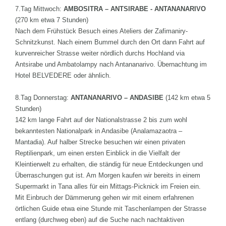
7.Tag Mittwoch:
AMBOSITRA – ANTSIRABE - ANTANANARIVO
(270 km etwa 7 Stunden)
Nach dem Frühstück Besuch eines Ateliers der Zafimaniry-
Schnitzkunst. Nach einem Bummel durch den Ort dann Fahrt auf
kurvenreicher Strasse weiter nördlich durchs Hochland via
Antsirabe und Ambatolampy nach Antananarivo. Übernachtung im
Hotel BELVEDERE oder ähnlich.
8.Tag Donnerstag:
ANTANANARIVO – ANDASIBE
(142 km etwa 5
Stunden)
142 km lange Fahrt auf der Nationalstrasse 2 bis zum wohl
bekanntesten Nationalpark in Andasibe (Analamazaotra –
Mantadia). Auf halber Strecke besuchen wir einen privaten
Reptilienpark, um einen ersten Einblick in die Vielfalt der
Kleintierwelt zu erhalten, die ständig für neue Entdeckungen und
Überraschungen gut ist. Am Morgen kaufen wir bereits in einem
Supermarkt in Tana alles für ein Mittags-Picknick im Freien ein.
Mit Einbruch der Dämmerung gehen wir mit einem erfahrenen
örtlichen Guide etwa eine Stunde mit Taschenlampen der Strasse
entlang (durchweg eben) auf die Suche nach nachtaktiven