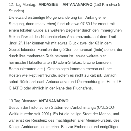
12. Tag Montag:
ANDASIBE – ANTANANARIVO
(150 Km etwa 5
Stunden)
Die etwa dreistündige Morgenwanderung (am Anfang eine
Steigung, dann relativ eben) führt ab etwa 07.30 Uhr erneut mit
einem lokalen Guide als weiteren Begleiter durch den immergrünen
Sekundärwald des Nationalparkes Analamazaotra auf dem Trail
„Indri 2“. Hier können wir mit etwas Glück zwei der 63 in dem
Gebiet lebenden Familien der größten Lemurenart (Indri) sehen, die
durch ihre markanten Rufe bekannt ist, sowie weitere hier
heimische Halbaffenarten (Diadem-Sifakas, braune Lemuren,
Bambuslemuren etc.). Ornithologen kommen ebenso auf ihre
Kosten wie Reptilienfreunde, sofern es nicht zu kalt ist. Danach
sofort Rückfahrt nach Antananarivo und Übernachtung im Hotel LE
CHAT’O oder ähnlich in der Nähe des Flughafens.
13.Tag Dienstag:
ANTANANARIVO
Besuch der historischen Stätten von Ambohimanga (UNESCO-
Weltkulturerbe seit 2001). Es ist die heilige Stadt der Merina, und
war einst die Residenz des mächtigsten aller Merina-Fürsten, des
Königs Andrianampoinimerina. Bis zur Eroberung und endgültigen