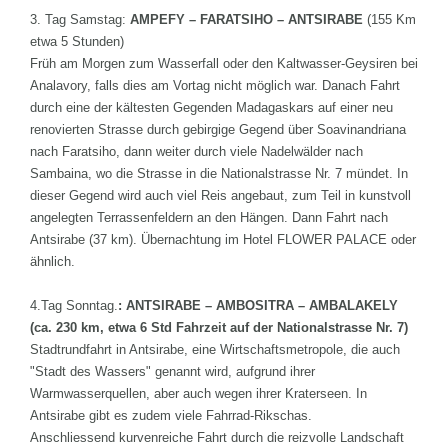
3. Tag Samstag:
AMPEFY – FARATSIHO – ANTSIRABE
(155 Km
etwa 5 Stunden)
Früh am Morgen zum Wasserfall oder den Kaltwasser-Geysiren bei
Analavory, falls dies am Vortag nicht möglich war. Danach Fahrt
durch eine der kältesten Gegenden Madagaskars auf einer neu
renovierten Strasse durch gebirgige Gegend über Soavinandriana
nach Faratsiho, dann weiter durch viele Nadelwälder nach
Sambaina, wo die Strasse in die Nationalstrasse Nr. 7 mündet. In
dieser Gegend wird auch viel Reis angebaut, zum Teil in kunstvoll
angelegten Terrassenfeldern an den Hängen. Dann Fahrt nach
Antsirabe (37 km). Übernachtung im Hotel FLOWER PALACE oder
ähnlich.
4.Tag Sonntag.
: ANTSIRABE – AMBOSITRA – AMBALAKELY
(ca. 230 km, etwa 6 Std Fahrzeit auf der Nationalstrasse Nr. 7)
Stadtrundfahrt in Antsirabe, eine Wirtschaftsmetropole, die auch
"Stadt des Wassers" genannt wird, aufgrund ihrer
Warmwasserquellen, aber auch wegen ihrer Kraterseen. In
Antsirabe gibt es zudem viele Fahrrad-Rikschas.
Anschliessend kurvenreiche Fahrt durch die reizvolle Landschaft