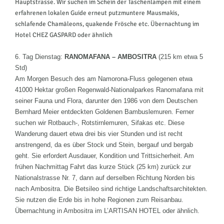
Hauptstrasse. Wir suchen im Schein der Taschenlampen mit einem
erfahrenen lokalen Guide erneut putzmuntere Mausmakis,
schlafende Chamäleons, quakende Frösche etc. Übernachtung im
Hotel CHEZ GASPARD oder ähnlich
6. Tag Dienstag:
RANOMAFANA – AMBOSITRA
(215 km etwa 5
Std)
Am Morgen Besuch des am Namorona-Fluss gelegenen etwa
41000 Hektar großen Regenwald-Nationalparkes Ranomafana mit
seiner Fauna und Flora, darunter den 1986 von dem Deutschen
Bernhard Meier entdeckten Goldenen Bambuslemuren. Ferner
suchen wir Rotbauch-, Rotstirnlemuren, Sifakas etc. Diese
Wanderung dauert etwa drei bis vier Stunden und ist recht
anstrengend, da es über Stock und Stein, bergauf und bergab
geht. Sie erfordert Ausdauer, Kondition und Trittsicherheit. Am
frühen Nachmittag Fahrt das kurze Stück (25 km) zurück zur
Nationalstrasse Nr. 7, dann auf derselben Richtung Norden bis
nach Ambositra. Die Betsileo sind richtige Landschaftsarchitekten.
Sie nutzen die Erde bis in hohe Regionen zum Reisanbau.
Übernachtung in Ambositra im L’ARTISAN HOTEL oder ähnlich.