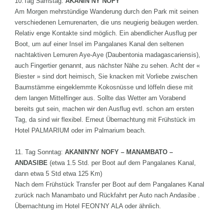
10.Tag Samstag:
AKANIN’NY NOFY
Am Morgen mehrstündige Wanderung durch den Park mit seinen
verschiedenen Lemurenarten, die uns neugierig beäugen werden.
Relativ enge Kontakte sind möglich. Ein abendlicher Ausflug per
Boot, um auf einer Insel im Pangalanes Kanal den seltenen
nachtaktiven Lemuren Aye-Aye (Daubentonia madagascariensis),
auch Fingertier genannt, aus nächster Nähe zu sehen. Acht der «
Biester » sind dort heimisch, Sie knacken mit Vorliebe zwischen
Baumstämme eingeklemmte Kokosnüsse und löffeln diese mit
dem langen Mittelfinger aus. Sollte das Wetter am Vorabend
bereits gut sein, machen wir den Ausflug evtl. schon am ersten
Tag, da sind wir flexibel. Erneut Übernachtung mit Frühstück im
Hotel PALMARIUM oder im Palmarium beach.
11. Tag Sonntag:
AKANIN'NY NOFY – MANAMBATO –
ANDASIBE
(etwa 1.5 Std. per Boot auf dem Pangalanes Kanal,
dann etwa 5 Std etwa 125 Km)
Nach dem Frühstück Transfer per Boot auf dem Pangalanes Kanal
zurück nach Manambato und Rückfahrt per Auto nach Andasibe .
Übernachtung im Hotel FEON’NY ALA oder ähnlich.