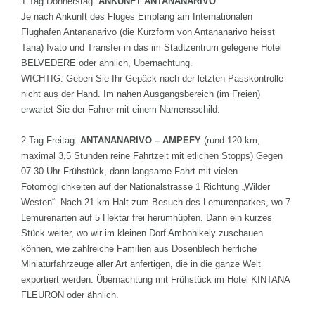
1.Tag Donnerstag:
ANKUNFT
ANTANANARIVO
Je nach Ankunft des Fluges Empfang am Internationalen
Flughafen Antananarivo (die Kurzform von Antananarivo heisst
Tana) Ivato und Transfer in das im Stadtzentrum gelegene Hotel
BELVEDERE oder ähnlich, Übernachtung.
WICHTIG: Geben Sie Ihr Gepäck nach der letzten Passkontrolle
nicht aus der Hand. Im nahen Ausgangsbereich (im Freien)
erwartet Sie der Fahrer mit einem Namensschild.
2.Tag Freitag:
ANTANANARIVO – AMPEFY
(rund 120 km,
maximal 3,5 Stunden reine Fahrtzeit mit etlichen Stopps) Gegen
07.30 Uhr Frühstück, dann langsame Fahrt mit vielen
Fotomöglichkeiten auf der Nationalstrasse 1 Richtung „Wilder
Westen“. Nach 21 km Halt zum Besuch des Lemurenparkes, wo 7
Lemurenarten auf 5 Hektar frei herumhüpfen. Dann ein kurzes
Stück weiter, wo wir im kleinen Dorf Ambohikely zuschauen
können, wie zahlreiche Familien aus Dosenblech herrliche
Miniaturfahrzeuge aller Art anfertigen, die in die ganze Welt
exportiert werden. Übernachtung mit Frühstück im Hotel KINTANA
FLEURON oder ähnlich.