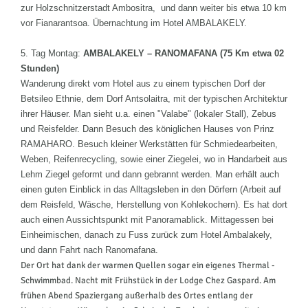
zur Holzschnitzerstadt Ambositra, und dann weiter bis etwa 10 km
vor Fianarantsoa. Übernachtung im Hotel AMBALAKELY.
5. Tag Montag:
AMBALAKELY – RANOMAFANA (75 Km etwa 02
Stunden)
Wanderung direkt vom Hotel aus zu einem typischen Dorf der
Betsileo Ethnie, dem Dorf Antsolaitra, mit der typischen Architektur
ihrer Häuser. Man sieht u.a. einen "Valabe" (lokaler Stall), Zebus
und Reisfelder. Dann Besuch des königlichen Hauses von Prinz
RAMAHARO. Besuch kleiner Werkstätten für Schmiedearbeiten,
Weben, Reifenrecycling, sowie einer Ziegelei, wo in Handarbeit aus
Lehm Ziegel geformt und dann gebrannt werden. Man erhält auch
einen guten Einblick in das Alltagsleben in den Dörfern (Arbeit auf
dem Reisfeld, Wäsche, Herstellung von Kohlekochern). Es hat dort
auch einen Aussichtspunkt mit Panoramablick. Mittagessen bei
Einheimischen, danach zu Fuss zurück zum Hotel Ambalakely,
und dann Fahrt nach Ranomafana.
Der Ort hat dank der warmen Quellen sogar ein eigenes Thermal -
Schwimmbad. Nacht mit Frühstück in der Lodge Chez Gaspard. Am
frühen Abend Spaziergang außerhalb des Ortes entlang der