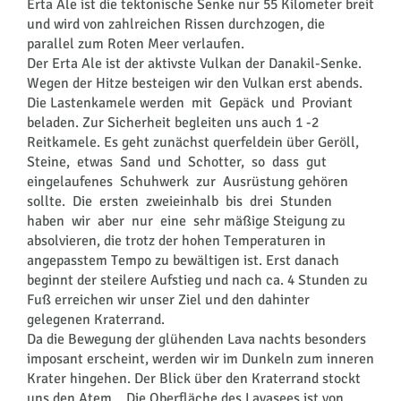
Erta Ale ist die tektonische Senke nur 55 Kilometer breit
und wird von zahlreichen Rissen durchzogen, die
parallel zum Roten Meer verlaufen.
Der Erta Ale ist der aktivste Vulkan der Danakil-Senke.
Wegen der Hitze besteigen wir den Vulkan erst abends.
Die Lastenkamele werden mit Gepäck und Proviant
beladen. Zur Sicherheit begleiten uns auch 1 -2
Reitkamele. Es geht zunächst querfeldein über Geröll,
Steine, etwas Sand und Schotter, so dass gut
eingelaufenes Schuhwerk zur Ausrüstung gehören
sollte. Die ersten zweieinhalb bis drei Stunden
haben wir aber nur eine sehr mäßige Steigung zu
absolvieren, die trotz der hohen Temperaturen in
angepasstem Tempo zu bewältigen ist. Erst danach
beginnt der steilere Aufstieg und nach ca. 4 Stunden zu
Fuß erreichen wir unser Ziel und den dahinter
gelegenen Kraterrand.
Da die Bewegung der glühenden Lava nachts besonders
imposant erscheint, werden wir im Dunkeln zum inneren
Krater hingehen. Der Blick über den Kraterrand stockt
uns den Atem. Die Oberfläche des Lavasees ist von